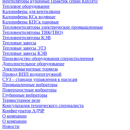
Вентиляторы кухонные Практик серии КВПРП
Тепловое оборудование
Калориферы для вентиляции
Калориферы КСк водяные
Калориферы КПСк паровые
Тепловентиляторы электрические промышленные
Тепловентиляторы ТВК(ТВО)
Тепловентиляторы КЭВ
Тепловые завесы
Тепловые завесы ЭТЗ
Тепловые завесы КЭВ
Производство оборудования специсполнения
Дополнительное оборудование
Электромагнитные тормоза
Провод ВПП водопогружной
СУЗ – станции управления к насосам
Промышленные вибраторы
Поверхностные вибраторы
Глубинные вибраторы
Термисторное реле
Консультация технического специалиста
Конфигуратор АДЧР
О компании
О компании
Новости