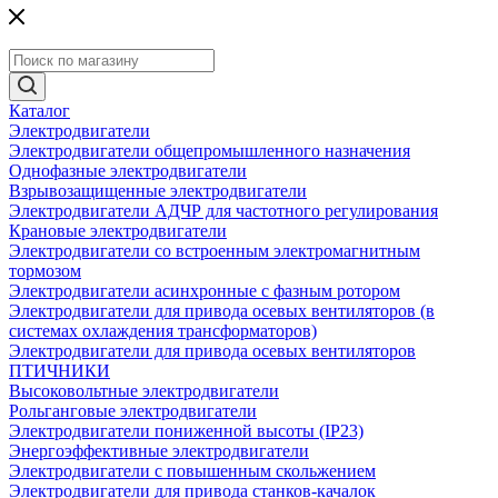
Каталог
Электродвигатели
Электродвигатели общепромышленного назначения
Однофазные электродвигатели
Взрывозащищенные электродвигатели
Электродвигатели АДЧР для частотного регулирования
Крановые электродвигатели
Электродвигатели со встроенным электромагнитным
тормозом
Электродвигатели асинхронные с фазным ротором
Электродвигатели для привода осевых вентиляторов (в
системах охлаждения трансформаторов)
Электродвигатели для привода осевых вентиляторов
ПТИЧНИКИ
Высоковольтные электродвигатели
Рольганговые электродвигатели
Электродвигатели пониженной высоты (IP23)
Энергоэффективные электродвигатели
Электродвигатели с повышенным скольжением
Электродвигатели для привода станков-качалок