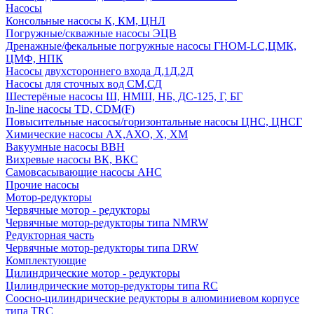
Насосы
Консольные насосы К, КМ, ЦНЛ
Погружные/скважные насосы ЭЦВ
Дренажные/фекальные погружные насосы ГНОМ-LC,ЦМК,
ЦМФ, НПК
Насосы двухстороннего входа Д,1Д,2Д
Насосы для сточных вод СМ,СД
Шестерёные насосы Ш, НМШ, НБ, ДС-125, Г, БГ
In-line насосы TD, CDM(F)
Повысительные насосы/горизонтальные насосы ЦНС, ЦНСГ
Химические насосы АХ,АХО, Х, ХМ
Вакуумные насосы ВВН
Вихревые насосы ВК, ВКС
Самовсасывающие насосы АНС
Прочие насосы
Мотор-редукторы
Червячные мотор - редукторы
Червячные мотор-редукторы типа NMRW
Редукторная часть
Червячные мотор-редукторы типа DRW
Комплектующие
Цилиндрические мотор - редукторы
Цилиндрические мотор-редукторы типа RC
Соосно-цилиндрические редукторы в алюминиевом корпусе
типа TRC