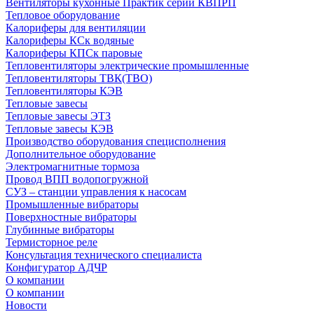
Вентиляторы кухонные Практик серии КВПРП
Тепловое оборудование
Калориферы для вентиляции
Калориферы КСк водяные
Калориферы КПСк паровые
Тепловентиляторы электрические промышленные
Тепловентиляторы ТВК(ТВО)
Тепловентиляторы КЭВ
Тепловые завесы
Тепловые завесы ЭТЗ
Тепловые завесы КЭВ
Производство оборудования специсполнения
Дополнительное оборудование
Электромагнитные тормоза
Провод ВПП водопогружной
СУЗ – станции управления к насосам
Промышленные вибраторы
Поверхностные вибраторы
Глубинные вибраторы
Термисторное реле
Консультация технического специалиста
Конфигуратор АДЧР
О компании
О компании
Новости