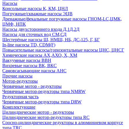
Насосы
Консольные насосы К, КМ, ЦНЛ
Погружные/скважные насосы ЭЦВ
Дренажные/фекальные погружные насосы ГНОМ-LC,ЦМК,
ЦМФ, НПК
Насосы двухстороннего входа Д,1Д,2Д
Насосы для сточных вод СМ,СД
Шестерёные насосы Ш, НМШ, НБ, ДС-125, Г, БГ
In-line насосы TD, CDM(F)
Повысительные насосы/горизонтальные насосы ЦНС, ЦНСГ
Химические насосы АХ,АХО, Х, ХМ
Вакуумные насосы ВВН
Вихревые насосы ВК, ВКС
Самовсасывающие насосы АНС
Прочие насосы
Мотор-редукторы
Червячные мотор - редукторы
Червячные мотор-редукторы типа NMRW
Редукторная часть
Червячные мотор-редукторы типа DRW
Комплектующие
Цилиндрические мотор - редукторы
Цилиндрические мотор-редукторы типа RC
Соосно-цилиндрические редукторы в алюминиевом корпусе
типа TRC