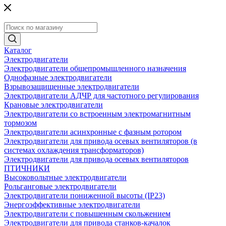
Каталог
Электродвигатели
Электродвигатели общепромышленного назначения
Однофазные электродвигатели
Взрывозащищенные электродвигатели
Электродвигатели АДЧР для частотного регулирования
Крановые электродвигатели
Электродвигатели со встроенным электромагнитным
тормозом
Электродвигатели асинхронные с фазным ротором
Электродвигатели для привода осевых вентиляторов (в
системах охлаждения трансформаторов)
Электродвигатели для привода осевых вентиляторов
ПТИЧНИКИ
Высоковольтные электродвигатели
Рольганговые электродвигатели
Электродвигатели пониженной высоты (IP23)
Энергоэффективные электродвигатели
Электродвигатели с повышенным скольжением
Электродвигатели для привода станков-качалок