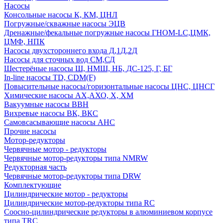
Насосы
Консольные насосы К, КМ, ЦНЛ
Погружные/скважные насосы ЭЦВ
Дренажные/фекальные погружные насосы ГНОМ-LC,ЦМК,
ЦМФ, НПК
Насосы двухстороннего входа Д,1Д,2Д
Насосы для сточных вод СМ,СД
Шестерёные насосы Ш, НМШ, НБ, ДС-125, Г, БГ
In-line насосы TD, CDM(F)
Повысительные насосы/горизонтальные насосы ЦНС, ЦНСГ
Химические насосы АХ,АХО, Х, ХМ
Вакуумные насосы ВВН
Вихревые насосы ВК, ВКС
Самовсасывающие насосы АНС
Прочие насосы
Мотор-редукторы
Червячные мотор - редукторы
Червячные мотор-редукторы типа NMRW
Редукторная часть
Червячные мотор-редукторы типа DRW
Комплектующие
Цилиндрические мотор - редукторы
Цилиндрические мотор-редукторы типа RC
Соосно-цилиндрические редукторы в алюминиевом корпусе
типа TRC