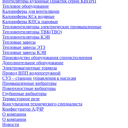
Вентиляторы кухонные Практик серии КВПРП
Тепловое оборудование
Калориферы для вентиляции
Калориферы КСк водяные
Калориферы КПСк паровые
Тепловентиляторы электрические промышленные
Тепловентиляторы ТВК(ТВО)
Тепловентиляторы КЭВ
Тепловые завесы
Тепловые завесы ЭТЗ
Тепловые завесы КЭВ
Производство оборудования специсполнения
Дополнительное оборудование
Электромагнитные тормоза
Провод ВПП водопогружной
СУЗ – станции управления к насосам
Промышленные вибраторы
Поверхностные вибраторы
Глубинные вибраторы
Термисторное реле
Консультация технического специалиста
Конфигуратор АДЧР
О компании
О компании
Новости