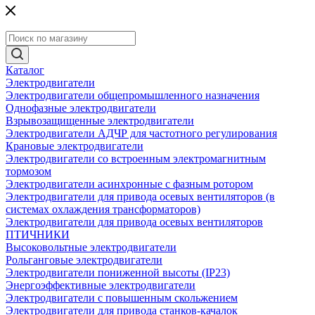
Каталог
Электродвигатели
Электродвигатели общепромышленного назначения
Однофазные электродвигатели
Взрывозащищенные электродвигатели
Электродвигатели АДЧР для частотного регулирования
Крановые электродвигатели
Электродвигатели со встроенным электромагнитным
тормозом
Электродвигатели асинхронные с фазным ротором
Электродвигатели для привода осевых вентиляторов (в
системах охлаждения трансформаторов)
Электродвигатели для привода осевых вентиляторов
ПТИЧНИКИ
Высоковольтные электродвигатели
Рольганговые электродвигатели
Электродвигатели пониженной высоты (IP23)
Энергоэффективные электродвигатели
Электродвигатели с повышенным скольжением
Электродвигатели для привода станков-качалок