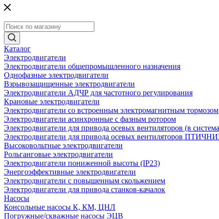
Каталог
Электродвигатели
Электродвигатели общепромышленного назначения
Однофазные электродвигатели
Взрывозащищенные электродвигатели
Электродвигатели АДЧР для частотного регулирования
Крановые электродвигатели
Электродвигатели со встроенным электромагнитным тормозом
Электродвигатели асинхронные с фазным ротором
Электродвигатели для привода осевых вентиляторов (в систем
Электродвигатели для привода осевых вентиляторов ПТИЧН
Высоковольтные электродвигатели
Рольганговые электродвигатели
Электродвигатели пониженной высоты (IP23)
Энергоэффективные электродвигатели
Электродвигатели с повышенным скольжением
Электродвигатели для привода станков-качалок
Насосы
Консольные насосы К, КМ, ЦНЛ
Погружные/скважные насосы ЭЦВ