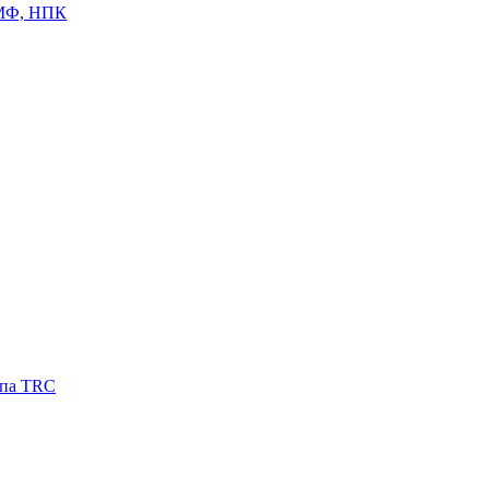
ЦМФ, НПК
ипа TRC