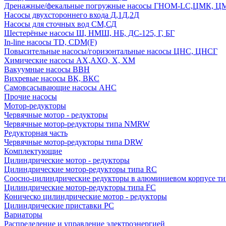
Дренажные/фекальные погружные насосы ГНОМ-LC,ЦМК, 
Насосы двухстороннего входа Д,1Д,2Д
Насосы для сточных вод СМ,СД
Шестерёные насосы Ш, НМШ, НБ, ДС-125, Г, БГ
In-line насосы TD, CDM(F)
Повысительные насосы/горизонтальные насосы ЦНС, ЦНСГ
Химические насосы АХ,АХО, Х, ХМ
Вакуумные насосы ВВН
Вихревые насосы ВК, ВКС
Самовсасывающие насосы АНС
Прочие насосы
Мотор-редукторы
Червячные мотор - редукторы
Червячные мотор-редукторы типа NMRW
Редукторная часть
Червячные мотор-редукторы типа DRW
Комплектующие
Цилиндрические мотор - редукторы
Цилиндрические мотор-редукторы типа RC
Соосно-цилиндрические редукторы в алюминиевом корпусе т
Цилиндрические мотор-редукторы типа FC
Коническо цилиндрические мотор - редукторы
Цилиндрические приставки PC
Вариаторы
Распределение и управление электроэнергией