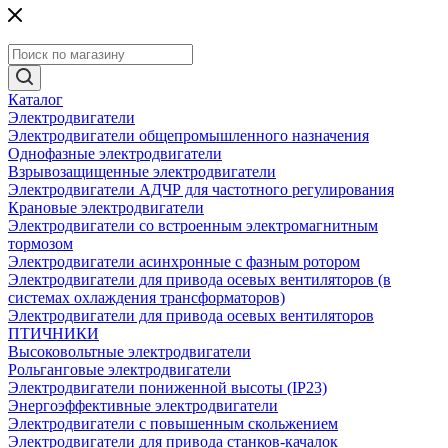
Каталог
Электродвигатели
Электродвигатели общепромышленного назначения
Однофазные электродвигатели
Взрывозащищенные электродвигатели
Электродвигатели АДЧР для частотного регулирования
Крановые электродвигатели
Электродвигатели со встроенным электромагнитным
тормозом
Электродвигатели асинхронные с фазным ротором
Электродвигатели для привода осевых вентиляторов (в
системах охлаждения трансформаторов)
Электродвигатели для привода осевых вентиляторов
ПТИЧНИКИ
Высоковольтные электродвигатели
Рольганговые электродвигатели
Электродвигатели пониженной высоты (IP23)
Энергоэффективные электродвигатели
Электродвигатели с повышенным скольжением
Электродвигатели для привода станков-качалок