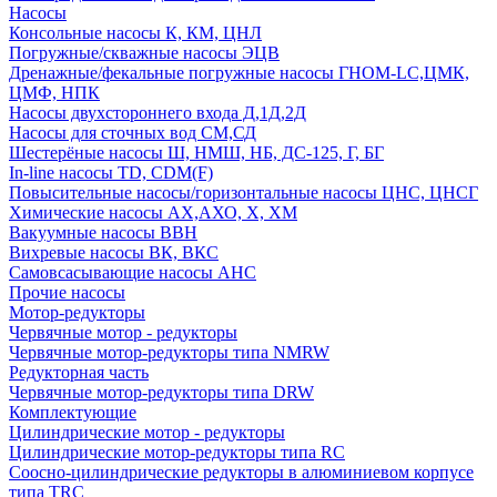
Насосы
Консольные насосы К, КМ, ЦНЛ
Погружные/скважные насосы ЭЦВ
Дренажные/фекальные погружные насосы ГНОМ-LC,ЦМК,
ЦМФ, НПК
Насосы двухстороннего входа Д,1Д,2Д
Насосы для сточных вод СМ,СД
Шестерёные насосы Ш, НМШ, НБ, ДС-125, Г, БГ
In-line насосы TD, CDM(F)
Повысительные насосы/горизонтальные насосы ЦНС, ЦНСГ
Химические насосы АХ,АХО, Х, ХМ
Вакуумные насосы ВВН
Вихревые насосы ВК, ВКС
Самовсасывающие насосы АНС
Прочие насосы
Мотор-редукторы
Червячные мотор - редукторы
Червячные мотор-редукторы типа NMRW
Редукторная часть
Червячные мотор-редукторы типа DRW
Комплектующие
Цилиндрические мотор - редукторы
Цилиндрические мотор-редукторы типа RC
Соосно-цилиндрические редукторы в алюминиевом корпусе
типа TRC