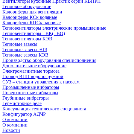
Вентиляторы кухонные Практик серии КВПРП
Тепловое оборудование
Калориферы для вентиляции
Калориферы КСк водяные
Калориферы КПСк паровые
Тепловентиляторы электрические промышленные
Тепловентиляторы ТВК(ТВО)
Тепловентиляторы КЭВ
Тепловые завесы
Тепловые завесы ЭТЗ
Тепловые завесы КЭВ
Производство оборудования специсполнения
Дополнительное оборудование
Электромагнитные тормоза
Провод ВПП водопогружной
СУЗ – станции управления к насосам
Промышленные вибраторы
Поверхностные вибраторы
Глубинные вибраторы
Термисторное реле
Консультация технического специалиста
Конфигуратор АДЧР
О компании
О компании
Новости