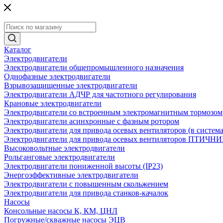
Каталог
Электродвигатели
Электродвигатели общепромышленного назначения
Однофазные электродвигатели
Взрывозащищенные электродвигатели
Электродвигатели АДЧР для частотного регулирования
Крановые электродвигатели
Электродвигатели со встроенным электромагнитным тормозом
Электродвигатели асинхронные с фазным ротором
Электродвигатели для привода осевых вентиляторов (в систем
Электродвигатели для привода осевых вентиляторов ПТИЧН
Высоковольтные электродвигатели
Рольганговые электродвигатели
Электродвигатели пониженной высоты (IP23)
Энергоэффективные электродвигатели
Электродвигатели с повышенным скольжением
Электродвигатели для привода станков-качалок
Насосы
Консольные насосы К, КМ, ЦНЛ
Погружные/скважные насосы ЭЦВ