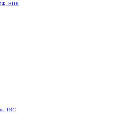
ЦМФ, НПК
ипа TRC