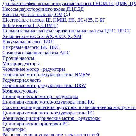
Дренажные/фекальные погружные насосы ГНОМ-LC,ЦМК, 
Насосы двухстороннего входа Д,1Д,2Д
Насосы для сточных вод СМ,СД
Шестерёные насосы Ш, НМШ, НБ, ДС-125, Г, БГ
In-line насосы TD, CDM(F)
Повысительные насосы/горизонтальные насосы ЦНС, ЦНСГ
Химические насосы АХ,АХО, Х, ХМ
Вакуумные насосы ВВН
Вихревые насосы ВК, ВКС
Самовсасывающие насосы АНС
Прочие насосы
Мотор-редукторы
Червячные мотор - редукторы
Червячные мотор-редукторы типа NMRW
Редукторная часть
Червячные мотор-редукторы типа DRW
Комплектующие
Цилиндрические мотор - редукторы
Цилиндрические мотор-редукторы типа RC
Соосно-цилиндрические редукторы в алюминиевом корпусе т
Цилиндрические мотор-редукторы типа FC
Коническо цилиндрические мотор - редукторы
Цилиндрические приставки PC
Вариаторы
Распределение и управление электроэнергией